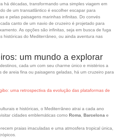
iva há décadas, transformando uma simples viagem em
do de um transatlântico é escolher escapar para
as e pelas paisagens marinhas infinitas. Do convés
 cada canto de um navio de cruzeiro é projetado para
xamento. As opções são infinitas, seja em busca de fuga
as históricas do Mediterrâneo, ou ainda aventura nas
iros: um mundo a explorar
 destinos, cada um com seu charme único e mistérios a
s de areia fina ou paisagens geladas, há um cruzeiro para
ibo: uma retrospectiva da evolução das plataformas de
lturais e históricas, o Mediterrâneo atrai a cada ano
 visitar cidades emblemáticas como
Roma
,
Barcelona
e
ferecem praias imaculadas e uma atmosfera tropical única,
trópicos.