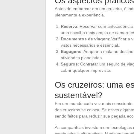
Os aspectos práticos
Antes de embarcar em um cruzeiro, é ind
plenamente a experiência.
Reserva
: Reservar com antecedência m
uma escolha mais ampla de camarote
Documentos de viagem
: Verificar a
vistos necessários é essencial.
Bagagens
: Adaptar a mala ao destin
atividades planejadas.
Seguros
: Contratar um seguro de via
cobrir qualquer imprevisto.
Os cruzeiros: uma es
sustentável?
Em um mundo cada vez mais consciente d
dos cruzeiros se coloca. Se esses gigante
sendo feitos para reduzir sua pegada eco
As companhias investem em tecnologias m
combustíveis alternativos. Medidas tamb