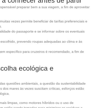
 a conhecer antes de partir
ispensável preparar bem a sua viagem, a fim de aproveitar
uitas vezes permite beneficiar de tarifas preferenciais e
s.
 validade do passaporte e se informar sobre os eventuais
o escolhido, prevendo roupas adequadas ao clima e às
gem específico para cruzeiros é recomendado, a fim de
colha ecológica e
as questões ambientais, a questão da sustentabilidade
s dos mares às vezes suscitam críticas, esforços estão
lógica.
ais limpas, como motores híbridos ou o uso de
ém estão sendo tomadas para minimizar os resíduos a