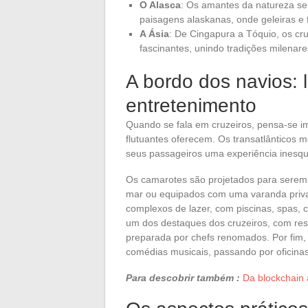
O Alasca
: Os amantes da natureza se
paisagens alaskanas, onde geleiras e
A Ásia
: De Cingapura a Tóquio, os cr
fascinantes, unindo tradições milenar
A bordo dos navios: l
entretenimento
Quando se fala em cruzeiros, pensa-se i
flutuantes oferecem. Os transatlânticos 
seus passageiros uma experiência inesqu
Os camarotes são projetados para serem 
mar ou equipados com uma varanda privat
complexos de lazer, com piscinas, spas, c
um dos destaques dos cruzeiros, com res
preparada por chefs renomados. Por fim,
comédias musicais, passando por oficinas
Para descobrir também :
Da blockchain