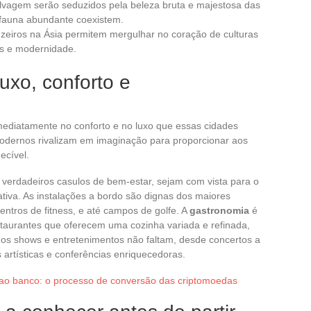
lvagem serão seduzidos pela beleza bruta e majestosa das
 fauna abundante coexistem.
uzeiros na Ásia permitem mergulhar no coração de culturas
es e modernidade.
uxo, conforto e
mediatamente no conforto e no luxo que essas cidades
modernos rivalizam em imaginação para proporcionar aos
ecível.
verdadeiros casulos de bem-estar, sejam com vista para o
iva. As instalações a bordo são dignas dos maiores
entros de fitness, e até campos de golfe. A
gastronomia
é
taurantes que oferecem uma cozinha variada e refinada,
 os shows e entretenimentos não faltam, desde concertos a
 artísticas e conferências enriquecedoras.
 ao banco: o processo de conversão das criptomoedas