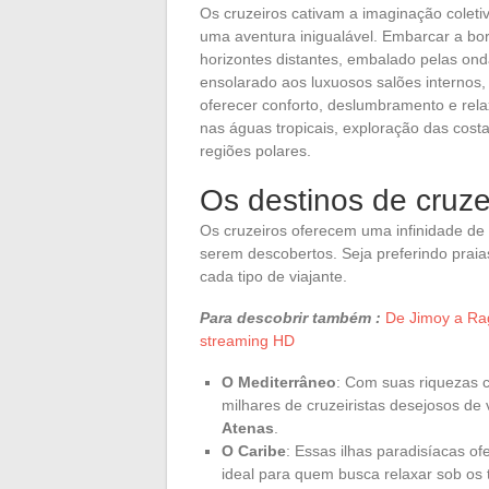
Os cruzeiros cativam a imaginação colet
uma aventura inigualável. Embarcar a bor
horizontes distantes, embalado pelas ond
ensolarado aos luxuosos salões internos,
oferecer conforto, deslumbramento e rela
nas águas tropicais, exploração das cost
regiões polares.
Os destinos de cruze
Os cruzeiros oferecem uma infinidade de
serem descobertos. Seja preferindo praia
cada tipo de viajante.
Para descobrir também :
De Jimoy a Rag
streaming HD
O Mediterrâneo
: Com suas riquezas cu
milhares de cruzeiristas desejosos de
Atenas
.
O Caribe
: Essas ilhas paradisíacas o
ideal para quem busca relaxar sob os 