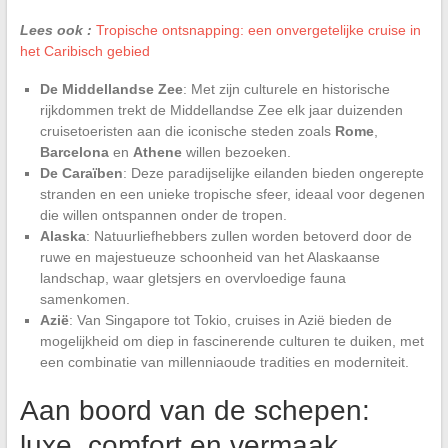
Lees ook :
Tropische ontsnapping: een onvergetelijke cruise in
het Caribisch gebied
De Middellandse Zee
: Met zijn culturele en historische
rijkdommen trekt de Middellandse Zee elk jaar duizenden
cruisetoeristen aan die iconische steden zoals
Rome
,
Barcelona
en
Athene
willen bezoeken.
De Caraïben
: Deze paradijselijke eilanden bieden ongerepte
stranden en een unieke tropische sfeer, ideaal voor degenen
die willen ontspannen onder de tropen.
Alaska
: Natuurliefhebbers zullen worden betoverd door de
ruwe en majestueuze schoonheid van het Alaskaanse
landschap, waar gletsjers en overvloedige fauna
samenkomen.
Azië
: Van Singapore tot Tokio, cruises in Azië bieden de
mogelijkheid om diep in fascinerende culturen te duiken, met
een combinatie van millenniaoude tradities en moderniteit.
Aan boord van de schepen:
luxe, comfort en vermaak