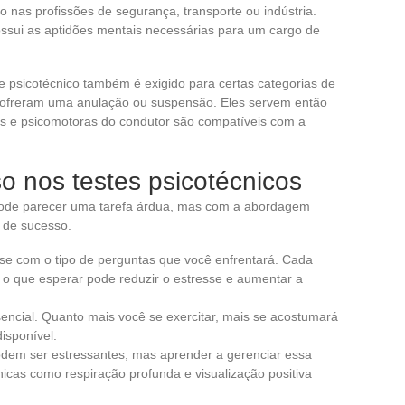
o nas profissões de segurança, transporte ou indústria.
ossui as aptidões mentais necessárias para um cargo de
te psicotécnico também é exigido para certas categorias de
sofreram uma anulação ou suspensão. Eles servem então
vas e psicomotoras do condutor são compatíveis com a
o nos testes psicotécnicos
 pode parecer uma tarefa árdua, mas com a abordagem
 de sucesso.
e-se com o tipo de perguntas que você enfrentará. Cada
r o que esperar pode reduzir o estresse e aumentar a
ssencial. Quanto mais você se exercitar, mais se acostumará
isponível.
odem ser estressantes, mas aprender a gerenciar essa
nicas como respiração profunda e visualização positiva