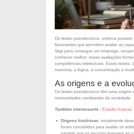
Os testes psicotécnicos, embora possam p
fascinantes que permitem avaliar as capa
Seja para conseguir um emprego, recuper
conhecer melhor, essas avaliações forne
competências intelectuais. Esses testes
memória, a lógica, a concentração e mui
As origens e a evolu
Os testes psicotécnicos têm uma origem 
necessidades cambiantes da sociedade.
Também interessante :
Evasão tropical:
Origens históricas
: inicialmente dese
foram concebidos para avaliar os sold
garantir que os recrutas tivessem as 