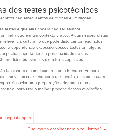
cas dos testes psicotécnicos
écnicos não estão isentos de críticas e limitações.
es testes é que eles podem não ser sempre
 um indivíduo em um contexto prático. Alguns especialistas
relevância cultural, o que pode distorcer os resultados
isso, a dependência excessiva desses testes em alguns
s aspectos importantes da personalidade ou das
o medidos por simples exercícios cognitivos.
isão fascinante e complexa da mente humana. Embora
ia e às vezes criar uma certa apreensão, eles continuam
campos. Associar uma preparação adequada a uma
sencial para tirar o melhor proveito dessas avaliações.
ao longo da água
Qual marca escolher para o seu laptop?
→