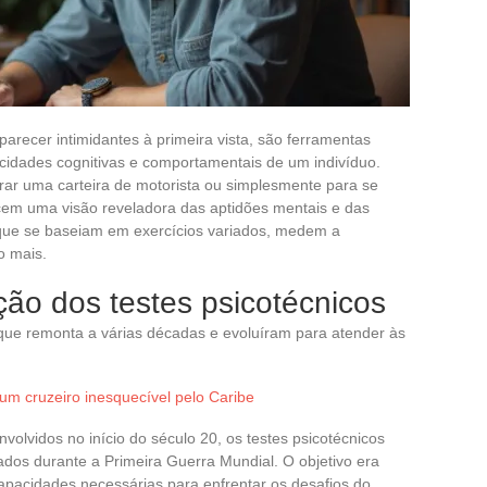
arecer intimidantes à primeira vista, são ferramentas
cidades cognitivas e comportamentais de um indivíduo.
ar uma carteira de motorista ou simplesmente para se
cem uma visão reveladora das aptidões mentais e das
, que se baseiam em exercícios variados, medem a
to mais.
ção dos testes psicotécnicos
que remonta a várias décadas e evoluíram para atender às
 um cruzeiro inesquecível pelo Caribe
nvolvidos no início do século 20, os testes psicotécnicos
ados durante a Primeira Guerra Mundial. O objetivo era
capacidades necessárias para enfrentar os desafios do