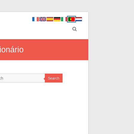
ionário
Search