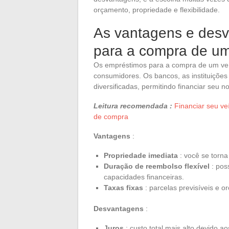
orçamento, propriedade e flexibilidade.
As vantagens e des
para a compra de um
Os empréstimos para a compra de um veí
consumidores. Os bancos, as instituições 
diversificadas, permitindo financiar seu n
Leitura recomendada :
Financiar seu ve
de compra
Vantagens
:
Propriedade imediata
: você se torna
Duração de reembolso flexível
: pos
capacidades financeiras.
Taxas fixas
: parcelas previsíveis e o
Desvantagens
:
Juros
: custo total mais alto devido a