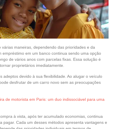
de várias maneiras, dependendo das prioridades e da
 um empréstimo em um banco continua sendo uma opção
 longo de vários anos com parcelas fixas. Essa solução é
ornar proprietários imediatamente.
s adeptos devido à sua flexibilidade. Ao alugar o veículo
 pode desfrutar de um carro novo sem as preocupações
ira de motorista em Paris: um duo indissociável para uma
compra à vista, após ter acumulado economias, continua
s a pagar. Cada um desses métodos apresenta vantagens e
depende das prioridades individuais em termos de