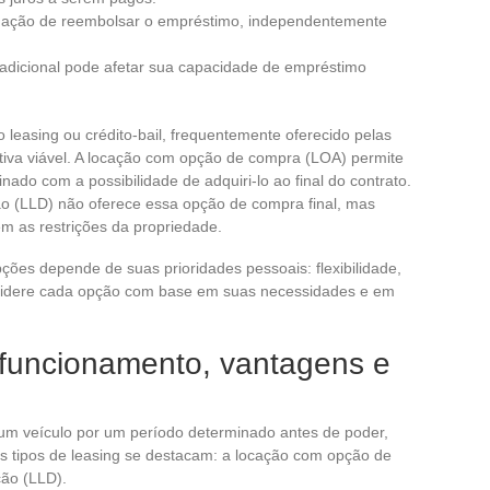
gação de reembolsar o empréstimo, independentemente
adicional pode afetar sua capacidade de empréstimo
 leasing ou crédito-bail, frequentemente oferecido pelas
tiva viável. A locação com opção de compra (LOA) permite
ado com a possibilidade de adquiri-lo ao final do contrato.
ão (LLD) não oferece essa opção de compra final, mas
em as restrições da propriedade.
ções depende de suas prioridades pessoais: flexibilidade,
onsidere cada opção com base em suas necessidades e em
 funcionamento, vantagens e
r um veículo por um período determinado antes de poder,
ois tipos de leasing se destacam: a locação com opção de
ão (LLD).