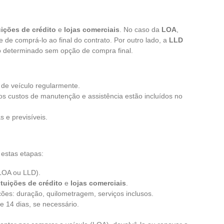
uições de crédito
e
lojas comerciais
. No caso da
LOA
,
 de comprá-lo ao final do contrato. Por outro lado, a
LLD
o determinado sem opção de compra final.
r de veículo regularmente.
os custos de manutenção e assistência estão incluídos no
s e previsíveis.
 estas etapas:
(LOA ou LLD).
ituições de crédito
e
lojas comerciais
.
ções: duração, quilometragem, serviços inclusos.
 14 dias, se necessário.