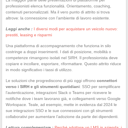
professionisti elenca funzionalità. Orientamento, coaching,
contenuti personalizzati. Ma il vero punto di attrito si trova
altrove: la connessione con l’ambiente di lavoro esistente.
Leggi anche :
I diversi modi per acquistare un veicolo nuovo:
prestiti, leasing e risparmi
Una piattaforma di accompagnamento che funziona in silo
costringe a doppi inserimenti. I dati di posizione, mobilità o
competenze rimangono isolati nel SIRH. Il professionista deve
copiare e incollare, esportare, riformattare. Questo attrito riduce
in modo significativo i tassi di utilizzo.
Le soluzioni che progrediscono di più oggi offrono
connettori
verso i SIRH e gli strumenti quotidiani
: SSO per semplificare
l’autenticazione, integrazioni Slack o Teams per ricevere le
notifiche dove i team lavorano già, e collegamenti verso Google
Workspace. Teale, ad esempio, mette in evidenza dal 2024 le
sue integrazioni SSO e le sue connessioni con gli strumenti
collaborativi per aumentare l’adozione da parte dei dipendenti.
Lettura complementare :
Perché adottare un LMS in azienda: i