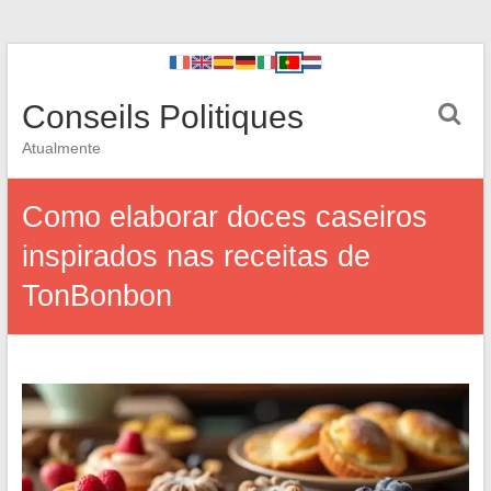
Conseils Politiques
Atualmente
Como elaborar doces caseiros
inspirados nas receitas de
TonBonbon