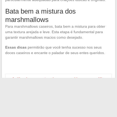
Bata bem a mistura dos
marshmallows
Para marshmallows caseiros, bata bem a mistura para obter
uma textura arejada e leve. Esta etapa é fundamental para
garantir marshmallows macios como desejado.
Essas dicas
permitirão que você tenha sucesso nos seus
doces caseiros e encante o paladar de seus entes queridos.
←
Análise dos momentos-chave que moldaram o arco Wano
em One Piece
Onde assistir esportes em streaming? As diferentes opções
online e suas alternativas
→
Search