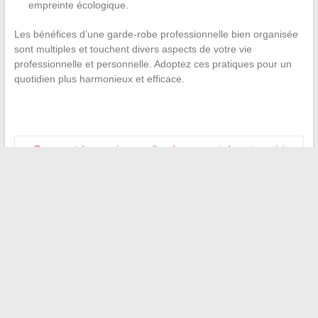
empreinte écologique.
Les bénéfices d’une garde-robe professionnelle bien organisée
sont multiples et touchent divers aspects de votre vie
professionnelle et personnelle. Adoptez ces pratiques pour un
quotidien plus harmonieux et efficace.
←
Comment économiser sur l’aménagement de votre cuisine
? Les astuces pour choisir au mieux
Comment le coût de la restauration rapide évolue-t-il ? Focus
sur le cas du Maxi Best Of de McDonald’s en 2024
→
Recherche