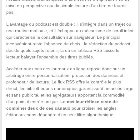
mise en perspective que la simple lecture d’un titre ne fournit
pas.
L’avantage du podcast est double : il s’intègre dans un trajet ou
une routine matinale, et il échappe au mécanisme de scroll infini
qui caractérise la consultation sur navigateur. Le principal
inconvénient reste l’absence de choix : la rédaction du podcast
décide quels sujets retenir, là où un tableau RSS laisse le
lecteur balayer l’ensemble des titres publiés.
Accéder aux unes des journaux en ligne repose donc sur un
arbitrage entre personnalisation, protection des données et
profondeur de lecture. Le flux RSS offre le contrôle le plus
direct, les bibliothèques numériques garantissent un accès large
et sans publicité, et les agrégateurs apportent la commodité
d’un point d’entrée unique.
Le meilleur réflexe reste de
combiner deux de ces canaux
pour croiser les angles
éditoriaux sans dépendre d’un seul filtre algorithmique.